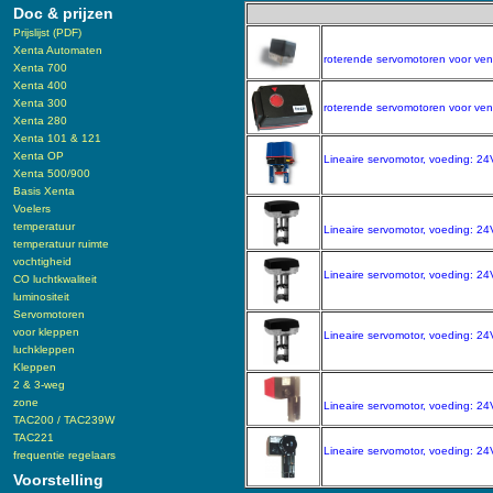
Doc & prijzen
Prijslijst (PDF)
Xenta Automaten
roterende servomotoren voor ven
Xenta 700
Xenta 400
Xenta 300
roterende servomotoren voor ven
Xenta 280
Xenta 101 & 121
Xenta OP
Lineaire servomotor, voeding: 24
Xenta 500/900
Basis Xenta
Voelers
temperatuur
Lineaire servomotor, voeding: 24
temperatuur ruimte
vochtigheid
Lineaire servomotor, voeding: 24
CO luchtkwaliteit
luminositeit
Servomotoren
voor kleppen
Lineaire servomotor, voeding: 24
luchkleppen
Kleppen
2 & 3-weg
zone
Lineaire servomotor, voeding: 2
TAC200 / TAC239W
TAC221
Lineaire servomotor, voeding: 24
frequentie regelaars
Voorstelling