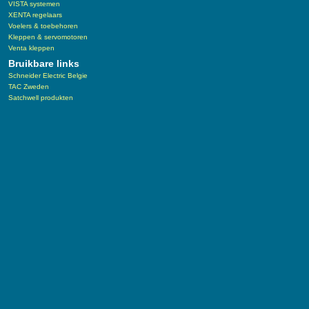
VISTA systemen
XENTA regelaars
Voelers & toebehoren
Kleppen & servomotoren
Venta kleppen
Bruikbare links
Schneider Electric Belgie
TAC Zweden
Satchwell produkten