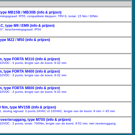
type MB15B / MB30B (info & prijzen)
rmingsgraad: IP55, compatibele kleppen: TRV-S, torsie: 15 Nm / 30Nm
 type M9 / EM9 (info & prijzen)
90°, beschermingsgraad: IP54
pe M22 / M50 (info & prijzen)
, type FORTA M310 (info & prijzen)
0-10VDC - 3 punts, lengte van de koers: 9-32 mm
, type FORTA M400 (info & prijzen)
0-10VDC - 3 punts, lengte van de koers: 9-32 mm
, type FORTA M800 (info & prijzen)
0-10VDC - 3 punts, lengte van de koers: 9-32 mm
 Nm, type MV15B (info & prijzen)
, sturing signaal: 3 punts 24VAC of 230VAC, lengte van de koers: 9 mm -> 45 mm
eerteruggang, type M700 (info & prijzen)
0-10VDC - 3 punts, torsie: 700Nm, lengte van de koers: 9-52 mm, met veerteruggang