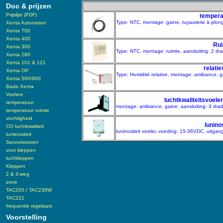
Doc & prijzen
Prijslijst (PDF)
temperat
Type: NTC, montage: gaine, tuyauterie à plonge
Xenta Automaten
Xenta 700
Xenta 400
Rui
Xenta 300
Type: NTC, montage: ruimte, aansluiting: 2 d
Xenta 280
Xenta 101 & 121
relati
Xenta OP
Type: Humidité relative, montage: amibance, g
Xenta 500/900
Basis Xenta
Voelers
luchtkwaliteitsvoeler
temperatuur
montage: ambiance, gaine, aansluiting: 3 dra
temperatuur ruimte
vochtigheid
lunino
CO luchtkwaliteit
luninositeit voeler, voeding: 15-36VDC, uitga
luminositeit
Servomotoren
voor kleppen
luchkleppen
Kleppen
2 & 3-weg
zone
TAC200 / TAC239W
TAC221
frequentie regelaars
Voorstelling