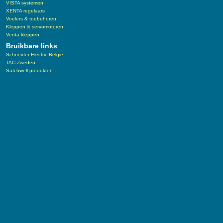
VISTA systemen
XENTA regelaars
Voelers & toebehoren
Kleppen & servomotoren
Venta kleppen
Bruikbare links
Schneider Electric Belgie
TAC Zweden
Satchwell produkten