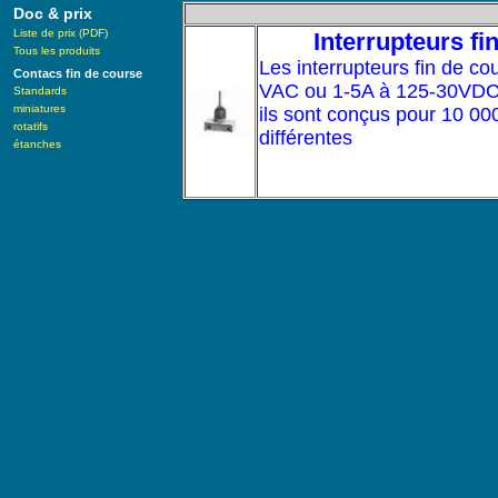
Doc & prix
Liste de prix (PDF)
Interrupteurs fi
Tous les produits
Les interrupteurs fin de c
Contacs fin de course
VAC ou 1-5A à 125-30VDC 
Standards
miniatures
ils sont conçus pour 10 000
rotatifs
différentes
étanches