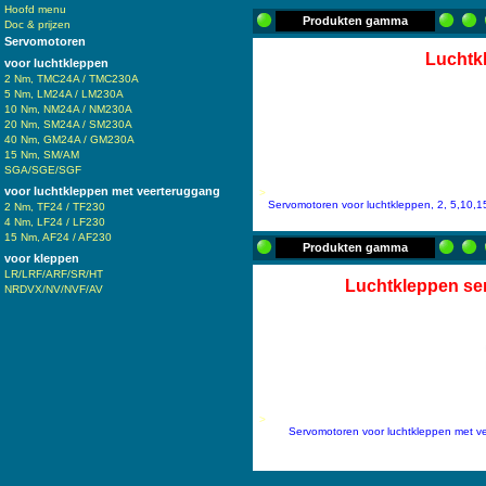
Hoofd menu
Produkten gamma
Doc & prijzen
Servomotoren
Luchtk
voor luchtkleppen
2 Nm, TMC24A / TMC230A
5 Nm, LM24A / LM230A
10 Nm, NM24A / NM230A
20 Nm, SM24A / SM230A
40 Nm, GM24A / GM230A
15 Nm, SM/AM
SGA/SGE/SGF
voor luchtkleppen met veerteruggang
>
Servomotoren voor luchtkleppen, 2, 5,10,1
2 Nm, TF24 / TF230
4 Nm, LF24 / LF230
15 Nm, AF24 / AF230
Produkten gamma
voor kleppen
LR/LRF/ARF/SR/HT
Luchtkleppen se
NRDVX/NV/NVF/AV
>
Servomotoren voor luchtkleppen met ve