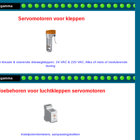
n gamma
Servomotoren voor kleppen
 lineaire & roterende driewegkleppen, 24 VAC & 220 VAC, Alles of niets of modulerende
sturing
n gamma
oebehoren voor luchtkleppen servomotoren
instelpotentiometers, aanpassingstukken